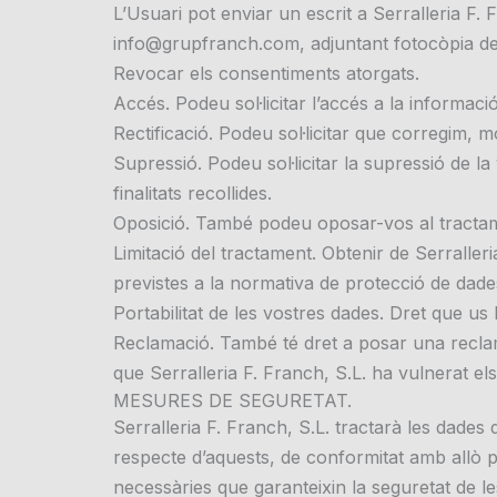
L’Usuari pot enviar un escrit a Serralleria F
info@grupfranch.com, adjuntant fotocòpia del
Revocar els consentiments atorgats.
Accés. Podeu sol·licitar l’accés a la informa
Rectificació. Podeu sol·licitar que corregim,
Supressió. Podeu sol·licitar la supressió de l
finalitats recollides.
Oposició. També podeu oposar-vos al tractame
Limitació del tractament. Obtenir de Serraller
previstes a la normativa de protecció de dade
Portabilitat de les vostres dades. Dret que us
Reclamació. També té dret a posar una reclam
que Serralleria F. Franch, S.L. ha vulnerat el
MESURES DE SEGURETAT.
Serralleria F. Franch, S.L. tractarà les dade
respecte d’aquests, de conformitat amb allò pr
necessàries que garanteixin la seguretat de le