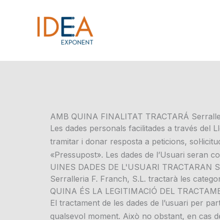
Vés
al
contingut
AMB QUINA FINALITAT TRACTARÁ Serralle
Les dades personals facilitades a través del L
tramitar i donar resposta a peticions, sol·licit
«Pressupost». Les dades de l’Usuari seran con
UINES DADES DE L'USUARI TRACTARAN Serra
Serralleria F. Franch, S.L. tractarà les catego
QUINA ÉS LA LEGITIMACIÓ DEL TRACTAM
El tractament de les dades de l’usuari per par
qualsevol moment. Això no obstant, en cas de r