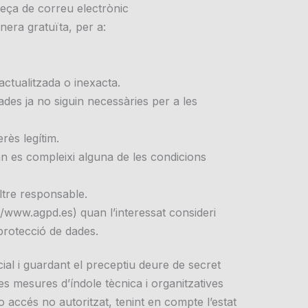
reça de correu electrònic
era gratuïta, per a:
actualitzada o inexacta.
ades ja no siguin necessàries per a les
rès legítim.
uan es compleixi alguna de les condicions
altre responsable.
/www.agpd.es) quan l’interessat consideri
 protecció de dades.
ial i guardant el preceptiu deure de secret
es mesures d’índole tècnica i organitzatives
o accés no autoritzat, tenint en compte l’estat