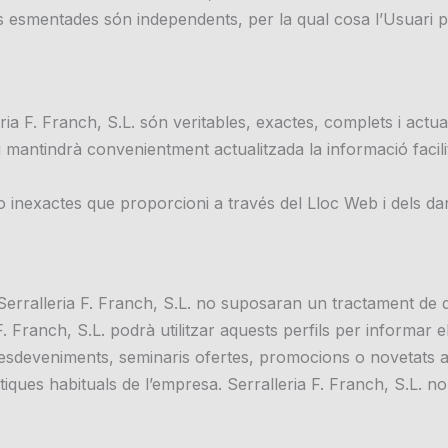
tats esmentades són independents, per la qual cosa l’Usuar
ria F. Franch, S.L. són veritables, exactes, complets i actua
 i mantindrà convenientment actualitzada la informació faci
inexactes que proporcioni a través del Lloc Web i dels danys
Serralleria F. Franch, S.L. no suposaran un tractament de d
F. Franch, S.L. podrà utilitzar aquests perfils per informar 
s, esdeveniments, seminaris ofertes, promocions o novetats 
tiques habituals de l’empresa. Serralleria F. Franch, S.L. 