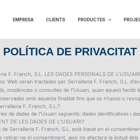
EMPRESA
CLIENTS
PRODUCTES
PROJEC
POLÍTICA DE PRIVACITAT
ria F. Franch, S.L. LES DADES PERSONALS DE L'USU
loc Web seran tractades per Serralleria F. Franch, S.L. d’ac
uds, incidències o consultes de l’Usuari, quan aquest faciliti
servades amb aquesta finalitat fins que se n’oposi o revoq
lleria F. Franch, S.L.?
ries de dades de l’Usuari següents: dades identificatives i d
ENT DE LES DADES DE L'USUARI?
t de Serralleria F. Franch, S.L. està basat en el consentime
etirar-ne el consentiment, això no afectarà la licitud dels