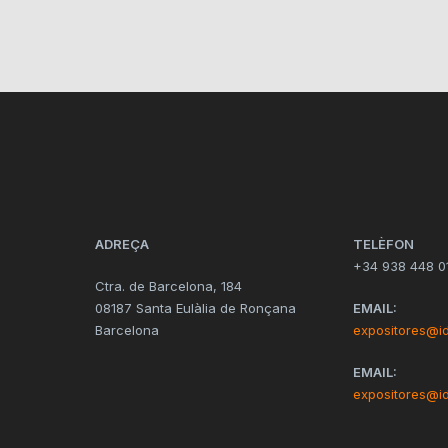
ADREÇA
TELÈFON
+34 938 448 0
Ctra. de Barcelona, 184
08187 Santa Eulàlia de Ronçana
EMAIL:
Barcelona
expositores@i
EMAIL:
expositores@i