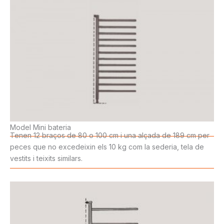
Model Mini bateria
Tenen 12 braços de 80 o 100 cm i una alçada de 189 cm per
peces que no excedeixin els 10 kg com la sederia, tela de
vestits i teixits similars.