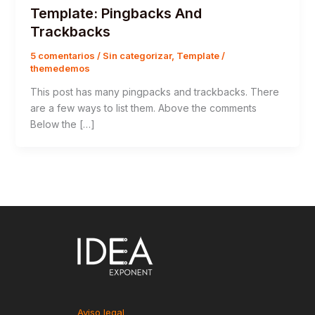
Template: Pingbacks And
Trackbacks
5 comentarios
/
Sin categorizar
,
Template
/
themedemos
This post has many pingpacks and trackbacks. There
are a few ways to list them. Above the comments
Below the […]
Aviso legal