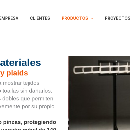
EMPRESA
CLIENTES
PRODUCTOS
PROYECTOS
ateriales
 y plaids
 mostrar tejidos
 toallas sin dañarlos.
s dobles que permiten
vemente por su propio
 o pinzas, protegiendo
en versión móvil de 140