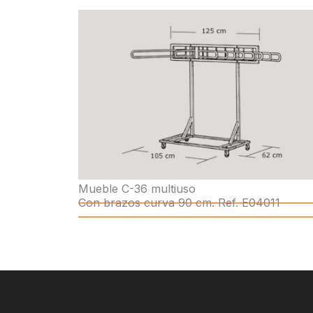
Mueble C-36 multiuso
Con brazos curva 90 cm. Ref. E04011