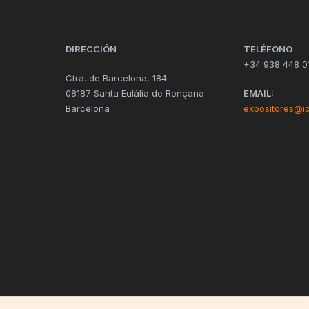
DIRECCIÓN
TELÉFONO
+34 938 448 0
Ctra. de Barcelona, 184
08187 Santa Eulàlia de Ronçana
EMAIL:
Barcelona
expositores@i