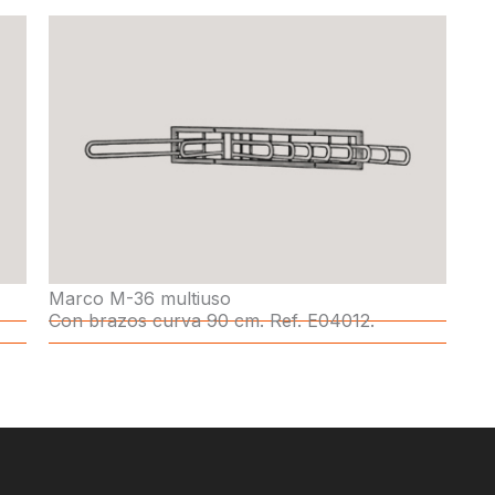
Marco M-36 multiuso
Con brazos curva 90 cm. Ref. E04012.