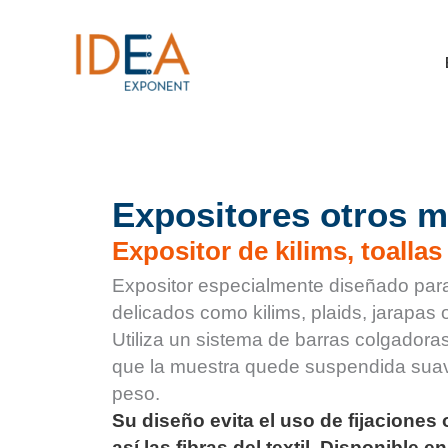
Ir
al
contenido
Expositores otros m
Expositor de kilims, toallas
Expositor especialmente diseñado para
delicados como kilims, plaids, jarapas o
Utiliza un sistema de barras colgadora
que la muestra quede suspendida sua
peso.
Su diseño evita el uso de fijaciones
así las fibras del textil. Disponible 