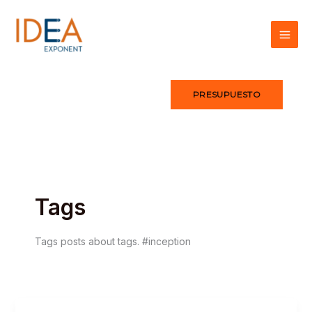
Ir
al
contenido
PRESUPUESTO
Tags
Tags posts about tags. #inception