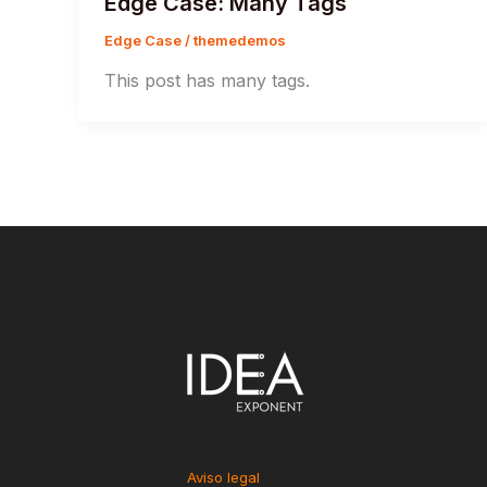
Edge Case: Many Tags
Edge Case
/
themedemos
This post has many tags.
Aviso legal