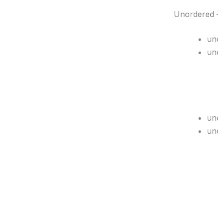
Unordered 
un
un
un
un