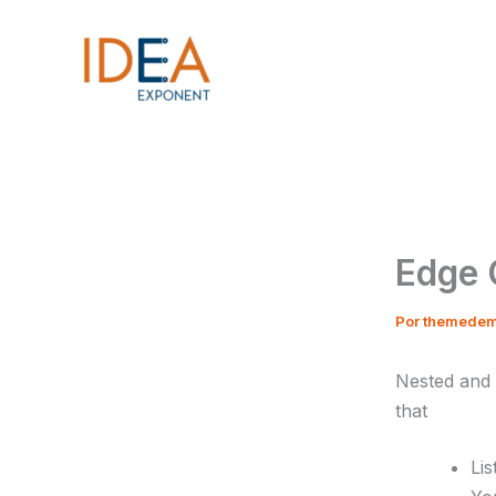
Ir
al
contenido
Edge 
Por
themede
Nested and m
that
Lis