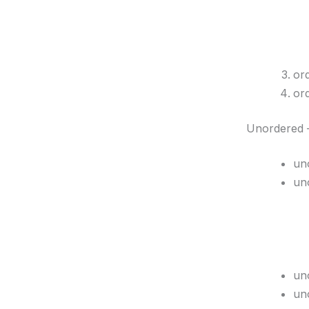
or
or
Unordered 
un
un
un
un