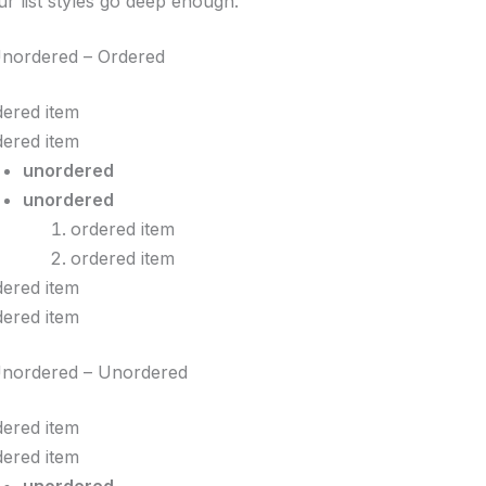
r list styles go deep enough.
Unordered – Ordered
dered item
dered item
unordered
unordered
ordered item
ordered item
dered item
dered item
Unordered – Unordered
dered item
dered item