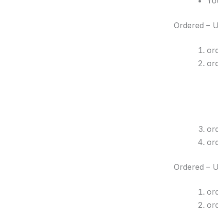
You
Ordered – 
or
or
or
or
Ordered – 
or
or