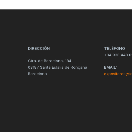
DIRECCIÓN
TELÉFONO
+34 938 448 0
Ctra. de Barcelona, 184
08187 Santa Eulàlia de Ronçana
EMAIL:
Barcelona
expositores@i