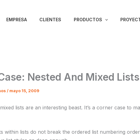
EMPRESA
CLIENTES
PRODUCTOS
PROYECT
Case: Nested And Mixed Lists
mos
/
mayo 15, 2009
ixed lists are an interesting beast. It’s a corner case to m
ts within lists do not break the ordered list numbering order